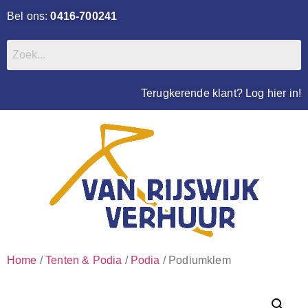
Bel ons:
0416-700241
Terugkerende klant? Log hier in!
Home
/
Tenten & Podia
/
Podia
/ Podiumklem