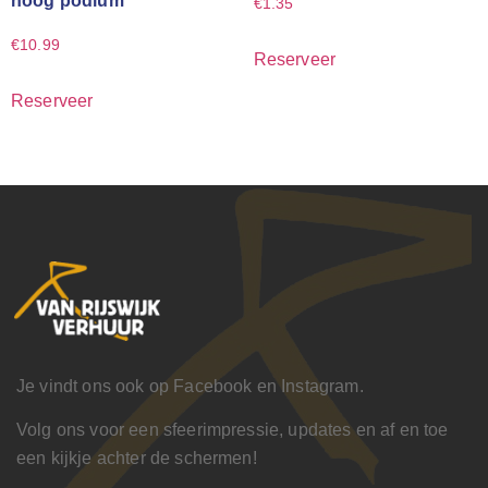
hoog podium
€
1.35
€
10.99
Reserveer
Reserveer
Je vindt ons ook op Facebook en Instagram.
Volg ons voor een sfeerimpressie, updates en af en toe
een kijkje achter de schermen!