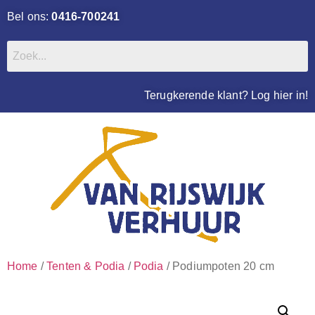
Bel ons:
0416-700241
Terugkerende klant? Log hier in!
Home
/
Tenten & Podia
/
Podia
/ Podiumpoten 20 cm