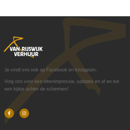
Je vindt ons ook op Facebook en Instagram.
Volg ons voor een sfeerimpressie, updates en af en toe
een kijkje achter de schermen!