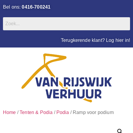
Bel ons:
0416-700241
Terugkerende klant? Log hier in!
Home
/
Tenten & Podia
/
Podia
/ Ramp voor podium