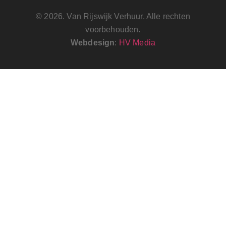
© 2026. Van Rijswijk Verhuur. Alle rechten
voorbehouden.
Webdesign
:
HV Media