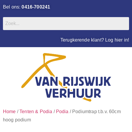
Bel ons:
0416-700241
Terugkerende klant? Log hier in!
Home
/
Tenten & Podia
/
Podia
/ Podiumtrap t.b.v. 60cm
hoog podium