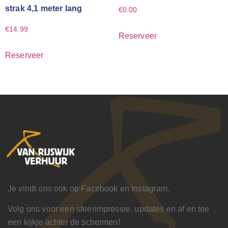
strak 4,1 meter lang
€
0.00
€
14.99
Reserveer
Reserveer
Je vindt ons ook op Facebook en Instagram.
Volg ons voor een sfeerimpressie, updates en af en toe
een kijkje achter de schermen!