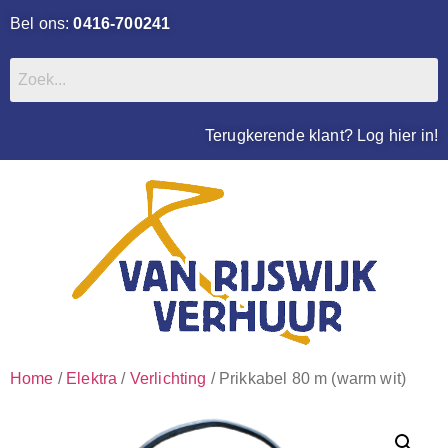
Bel ons:
0416-700241
Terugkerende klant? Log hier in!
Home
/
Elektra
/
Verlichting
/ Prikkabel 80 m (warm wit)