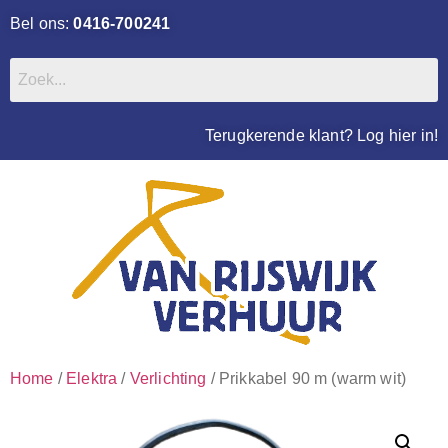
Bel ons:
0416-700241
Terugkerende klant? Log hier in!
Home
/
Elektra
/
Verlichting
/ Prikkabel 90 m (warm wit)