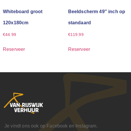
Whiteboard groot
Beeldscherm 49″ inch op
120x180cm
standaard
€
44.99
€
119.99
Reserveer
Reserveer
Je vindt ons ook op Facebook en Instagram.