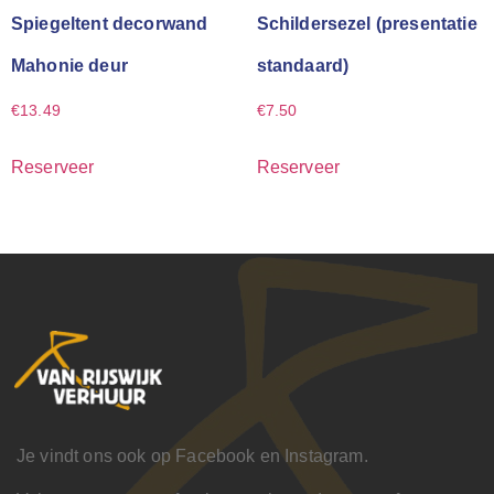
Spiegeltent decorwand
Schildersezel (presentatie
Mahonie deur
standaard)
€
13.49
€
7.50
Reserveer
Reserveer
Je vindt ons ook op Facebook en Instagram.