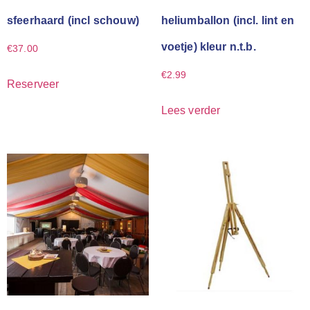
sfeerhaard (incl schouw)
heliumballon (incl. lint en
voetje) kleur n.t.b.
€
37.00
€
2.99
Reserveer
Lees verder