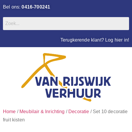
Bel ons:
0416-700241
Terugkerende klant? Log hier in!
Home
/
Meubilair & Inrichting
/
Decoratie
/ Set 10 decoratie
fruit kisten