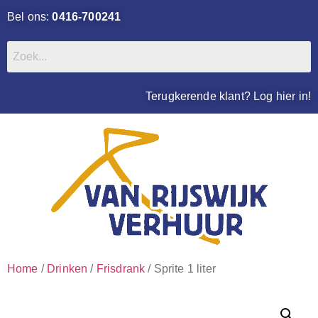
Bel ons:
0416-700241
Terugkerende klant? Log hier in!
Home
/
Drinken
/
Frisdrank
/ Sprite 1 liter