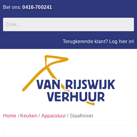
Bel ons:
0416-700241
Terugkerende klant? Log hier in!
Home
/
Keuken
/
Apparatuur
/ Staafmixer