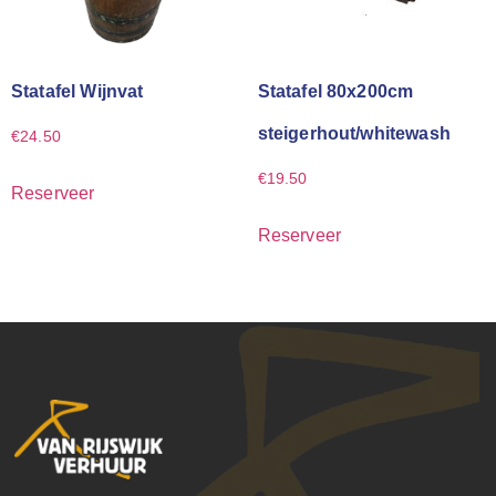
Statafel Wijnvat
Statafel 80x200cm
steigerhout/whitewash
€
24.50
€
19.50
Reserveer
Reserveer