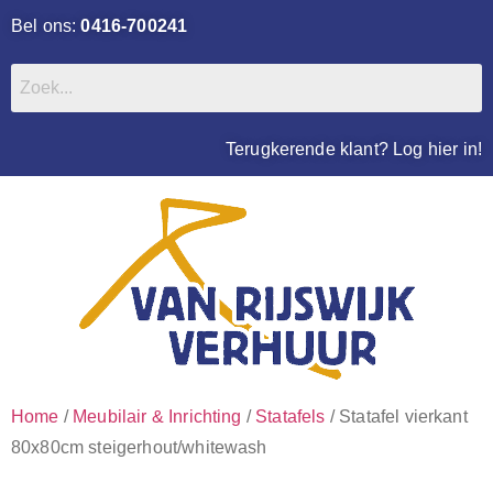
Bel ons:
0416-700241
Terugkerende klant? Log hier in!
Home
/
Meubilair & Inrichting
/
Statafels
/ Statafel vierkant
80x80cm steigerhout/whitewash