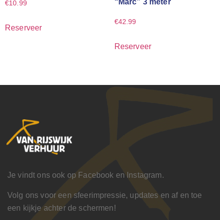
“Marc” 3 meter
€
10.99
€
42.99
Reserveer
Reserveer
Je vindt ons ook op Facebook en Instagram.
Volg ons voor een sfeerimpressie, updates en af en toe
een kijkje achter de schermen!