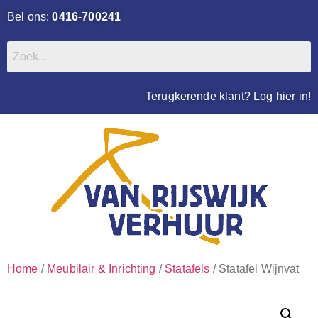
Bel ons:
0416-700241
Terugkerende klant? Log hier in!
Home
/
Meubilair & Inrichting
/
Statafels
/ Statafel Wijnvat