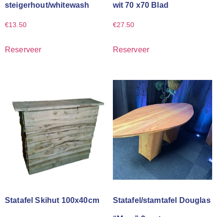
steigerhout/whitewash
wit 70 x70 Blad
€
13.50
€
27.50
Reserveer
Reserveer
Statafel Skihut 100x40cm
Statafel/stamtafel Douglas