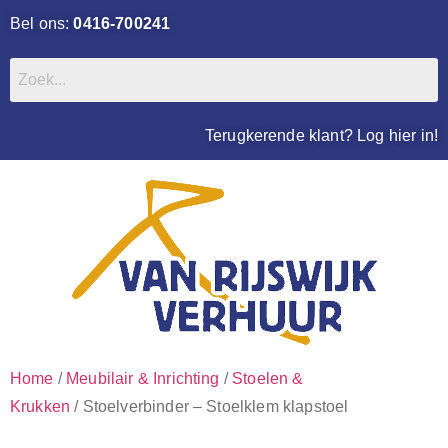
Bel ons:
0416-700241
Terugkerende klant? Log hier in!
Home
/
Meubilair & Inrichting
/
Stoelen &
Krukken
/ Stoelverbinder – Stoelklem klapstoel