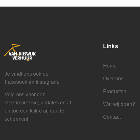
Links
Home
Je vindt ons ook op
Over ons
Facebook en Instagram.
Producten
Volg ons voor een
sfeerimpressie, updates en af
Wat wij doen?
en toe een kijkje achter de
Contact
schermen!