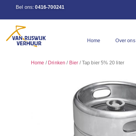
Bel ons:
0416-700241
Home
Over ons
Home
/
Drinken
/
Bier
/ Tap bier 5% 20 liter