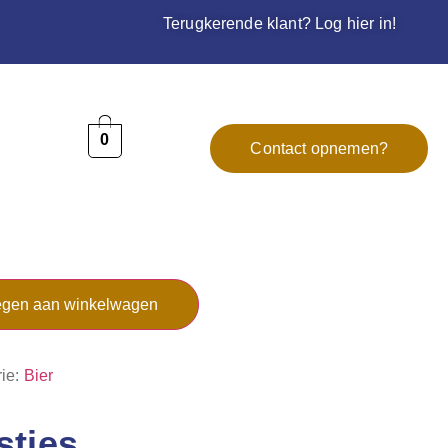
Terugkerende klant? Log hier in!
0
Contact opnemen?
gen aan winkelwagen
ie:
Bier
sties…