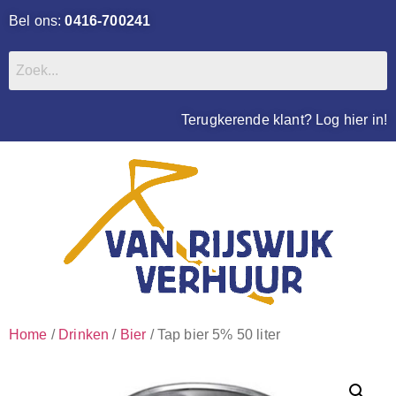
Bel ons:
0416-700241
Terugkerende klant? Log hier in!
Home
/
Drinken
/
Bier
/ Tap bier 5% 50 liter