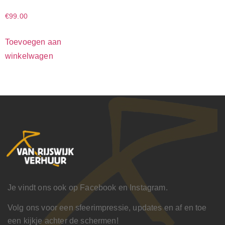
€
99.00
Toevoegen aan
winkelwagen
Je vindt ons ook op Facebook en Instagram.
Volg ons voor een sfeerimpressie, updates en af en toe
een kijkje achter de schermen!