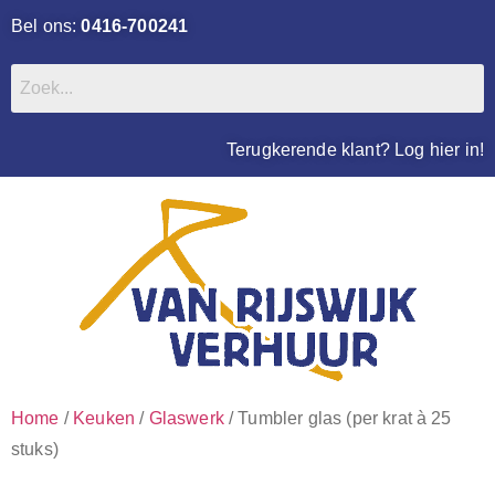
Bel ons:
0416-700241
Terugkerende klant? Log hier in!
Home
/
Keuken
/
Glaswerk
/ Tumbler glas (per krat à 25
stuks)