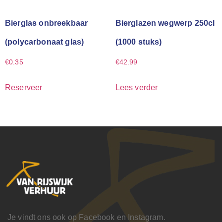
Bierglas onbreekbaar
Bierglazen wegwerp 250cl
(polycarbonaat glas)
(1000 stuks)
€
0.35
€
42.99
Reserveer
Lees verder
Je vindt ons ook op Facebook en Instagram.