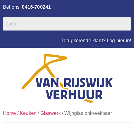
Bel ons:
0416-700241
Terugkerende klant? Log hier in!
Home
/
Keuken
/
Glaswerk
/ Wijnglas onbreekbaar