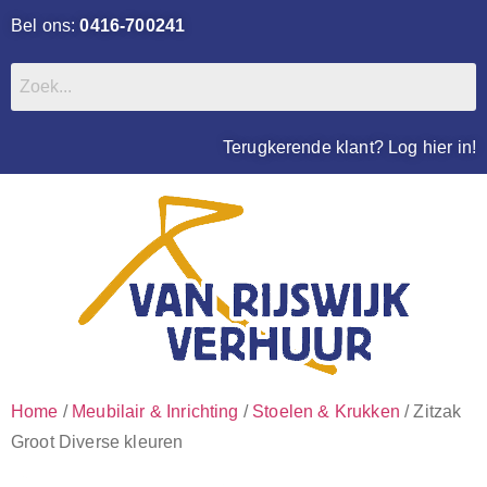
Bel ons:
0416-700241
Terugkerende klant? Log hier in!
Home
/
Meubilair & Inrichting
/
Stoelen & Krukken
/ Zitzak
Groot Diverse kleuren