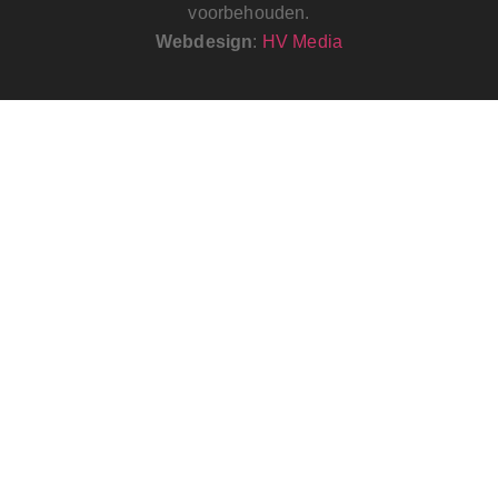
voorbehouden.
Webdesign
:
HV Media