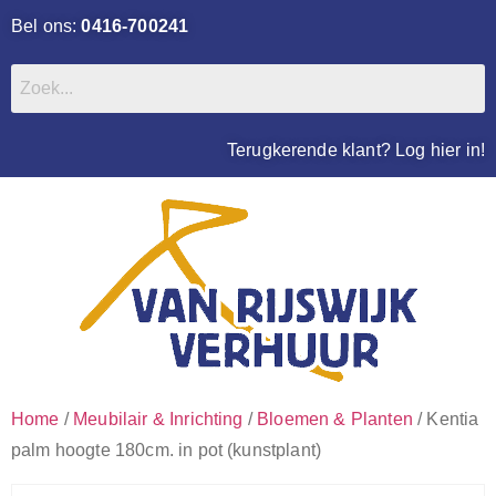
Bel ons:
0416-700241
Terugkerende klant? Log hier in!
Home
/
Meubilair & Inrichting
/
Bloemen & Planten
/ Kentia
palm hoogte 180cm. in pot (kunstplant)