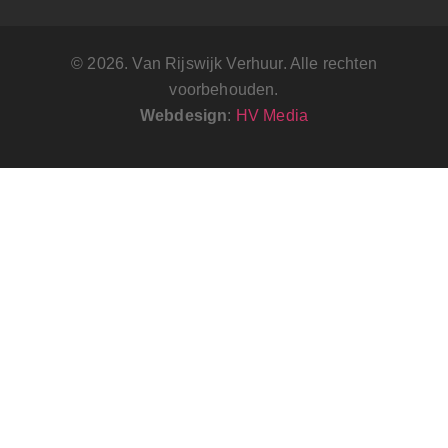
© 2026. Van Rijswijk Verhuur. Alle rechten
voorbehouden.
Webdesign
:
HV Media