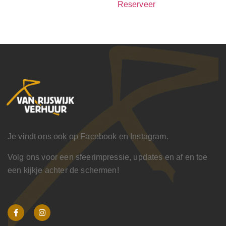
Reserveer
Je vindt ons ook op Facebook en Instagram.
Volg ons voor een sfeerimpressie, updates en af en toe
een kijkje achter de schermen!