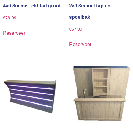
4×0.8m met lekblad groot
2×0.8m met tap en
spoelbak
€
78.99
€
67.99
Reserveer
Reserveer