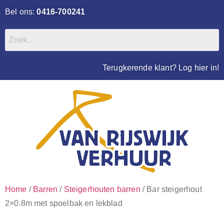
Bel ons:
0416-700241
Terugkerende klant? Log hier in!
Home
/
Barren
/
Steigerhouten barren
/ Bar steigerhout
2×0.8m met spoelbak en lekblad