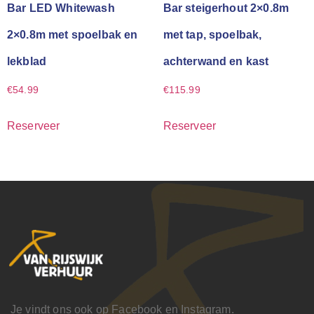
Bar LED Whitewash
Bar steigerhout 2×0.8m
2×0.8m met spoelbak en
met tap, spoelbak,
lekblad
achterwand en kast
€
54.99
€
115.99
Reserveer
Reserveer
Je vindt ons ook op Facebook en Instagram.