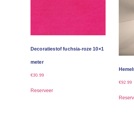
Decoratiestof fuchsia-roze 10×1
meter
Hemels
€
30.99
€
92.99
Reserveer
Reserv