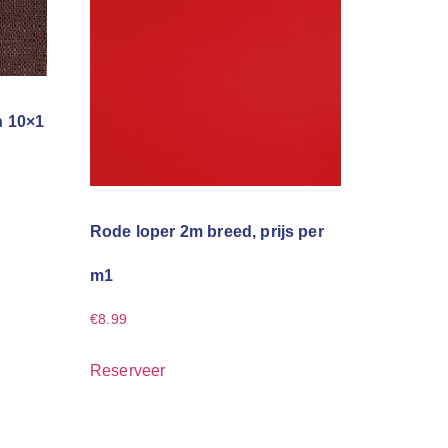
n 10×1
Rode loper 2m breed, prijs per
m1
€
8.99
Reserveer