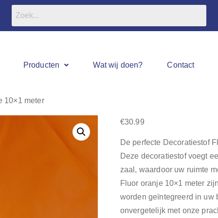
Producten
Wat wij doen?
Contact
je 10×1 meter
€
30.99
De perfecte Decoratiestof F
Deze decoratiestof voegt een
zaal, waardoor uw ruimte m
Fluor oranje 10×1 meter zij
worden geïntegreerd in uw
onvergetelijk met onze prach