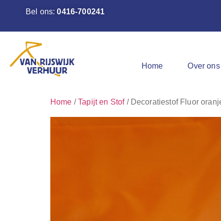
Bel ons:
0416-700241
Home
Over ons
Home
/
Tapijt en Stof
/ Decoratiestof Fluor oran