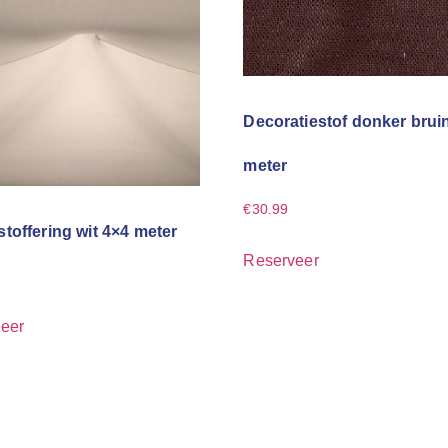
Decoratiestof donker brui
meter
€
30.99
toffering wit 4×4 meter
Reserveer
eer