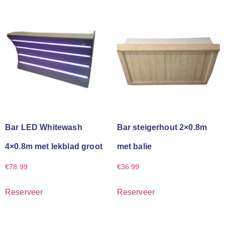
Bar LED Whitewash
Bar steigerhout 2×0.8m
4×0.8m met lekblad groot
met balie
€
78.99
€
36.99
Reserveer
Reserveer