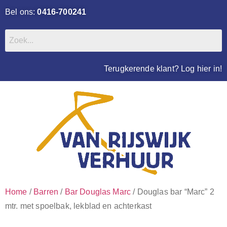
Bel ons:
0416-700241
Terugkerende klant? Log hier in!
Home
/
Barren
/
Bar Douglas Marc
/ Douglas bar “Marc” 2
mtr. met spoelbak, lekblad en achterkast