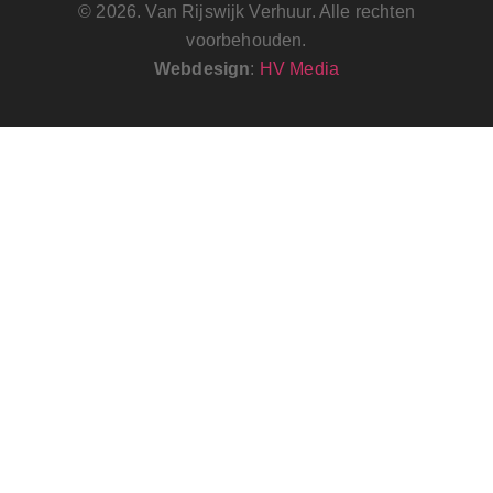
© 2026. Van Rijswijk Verhuur. Alle rechten
voorbehouden.
Webdesign
:
HV Media