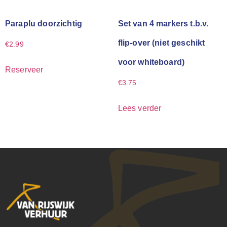
Paraplu doorzichtig
Set van 4 markers t.b.v.
flip-over (niet geschikt
€
2.99
voor whiteboard)
Reserveer
€
3.75
Lees verder