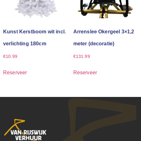
Kunst Kerstboom wit incl.
Arrenslee Okergeel 3×1,2
verlichting 180cm
meter (decoratie)
€
10.99
€
131.99
Reserveer
Reserveer