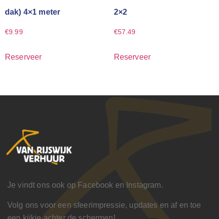
dak) 4×1 meter
2×2
€
9.99
€
57.49
Reserveer
Reserveer
Je vindt ons ook op Facebook en Instagram.
Volg ons voor een sfeerimpressie, updates en af en toe
een kijkje achter de schermen!