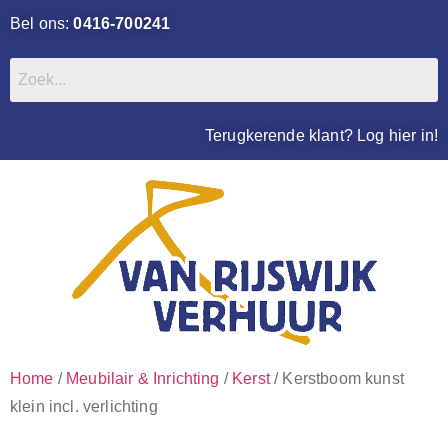
Bel ons:
0416-700241
Terugkerende klant? Log hier in!
Home
/
Meubilair & Inrichting
/
Kerst
/ Kerstboom kunst
klein incl. verlichting