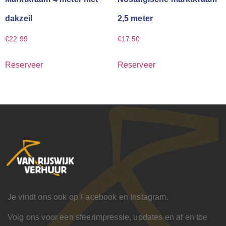
dakzeil
2,5 meter
€
22.99
€
17.50
Reserveer
Reserveer
Je vindt ons ook op Facebook en Instagram.
Volg ons voor een sfeerimpressie, updates en af en toe