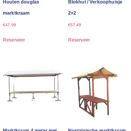
Houten douglas
Blokhut / Verkoophuisje
marktkraam
2×2
€
47.99
€
57.49
Reserveer
Reserveer
Marktkraam 4 meter met
Nostalgische marktkraam