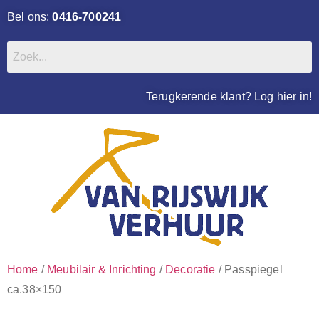
Bel ons:
0416-700241
Terugkerende klant? Log hier in!
Home
/
Meubilair & Inrichting
/
Decoratie
/ Passpiegel
ca.38×150