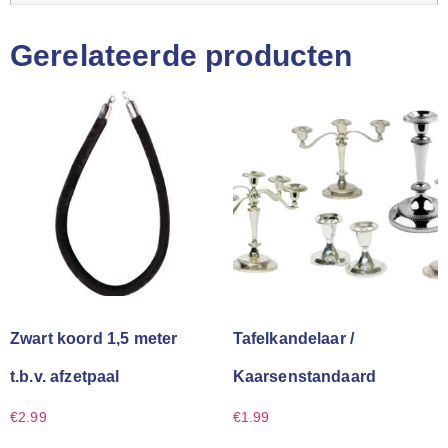
Gerelateerde producten
Zwart koord 1,5 meter
Tafelkandelaar /
t.b.v. afzetpaal
Kaarsenstandaard
€
2.99
€
1.99