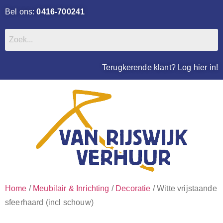
Bel ons:
0416-700241
Terugkerende klant? Log hier in!
Home
/
Meubilair & Inrichting
/
Decoratie
/ Witte vrijstaande
sfeerhaard (incl schouw)