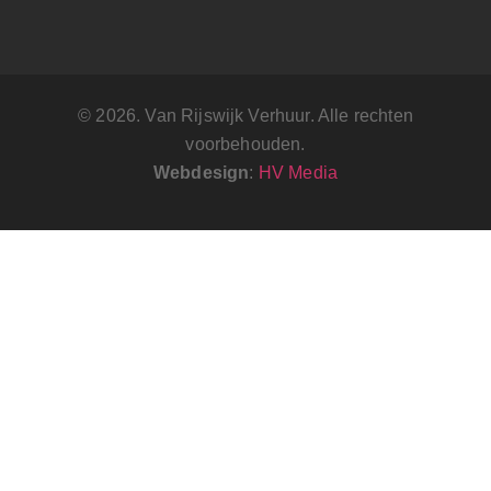
© 2026. Van Rijswijk Verhuur. Alle rechten
voorbehouden.
Webdesign
:
HV Media