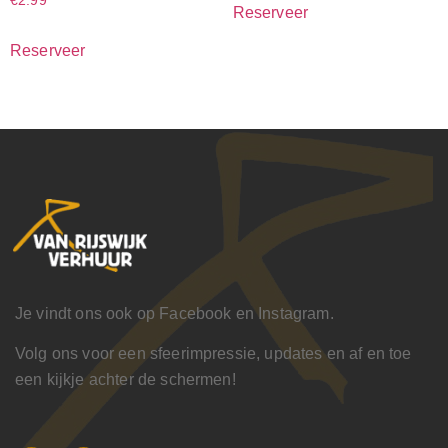
€
2.99
Reserveer
Reserveer
Je vindt ons ook op Facebook en Instagram.
Volg ons voor een sfeerimpressie, updates en af en toe
een kijkje achter de schermen!