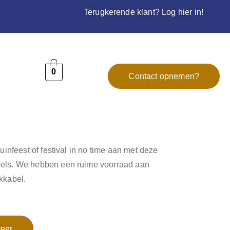
Terugkerende klant? Log hier in!
0
Contact opnemen?
tuinfeest of festival in no time aan met deze
bels. We hebben een ruime voorraad aan
kkabel.
eer