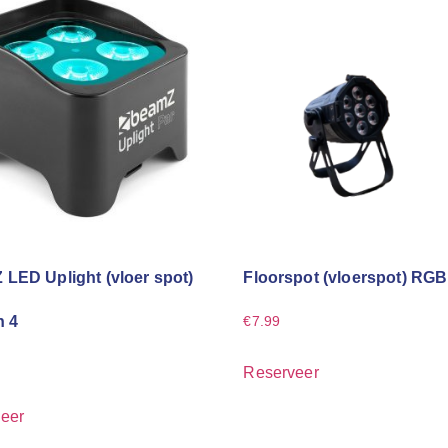
LED Uplight (vloer spot)
Floorspot (vloerspot) RGB
n 4
€
7.99
Reserveer
eer