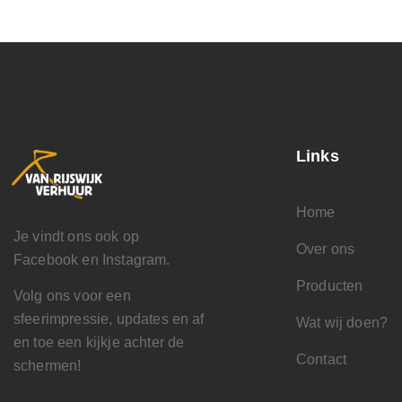
Links
Home
Je vindt ons ook op
Over ons
Facebook en Instagram.
Producten
Volg ons voor een
sfeerimpressie, updates en af
Wat wij doen?
en toe een kijkje achter de
Contact
schermen!