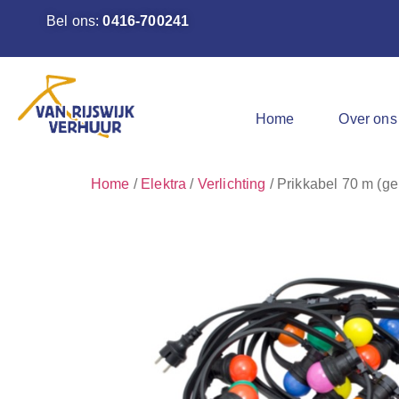
Bel ons:
0416-700241
Home
Over ons
Home
/
Elektra
/
Verlichting
/ Prikkabel 70 m (ge