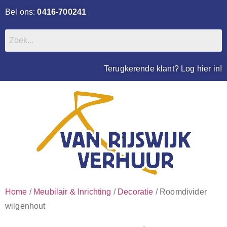
Bel ons:
0416-700241
Terugkerende klant? Log hier in!
Home
/
Meubilair & Inrichting
/
Decoratie
/ Roomdivider
wilgenhout