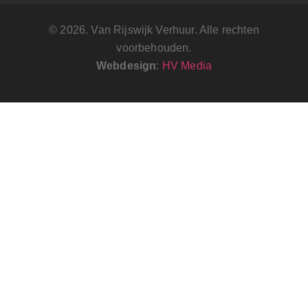
© 2026. Van Rijswijk Verhuur. Alle rechten
voorbehouden.
Webdesign
:
HV Media