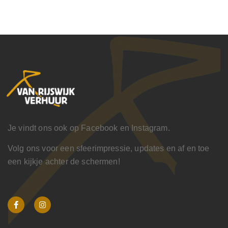
Je vindt ons ook op Facebook en Instagram.
Volg ons voor een sfeerimpressie, updates en af en toe
een kijkje achter de schermen!