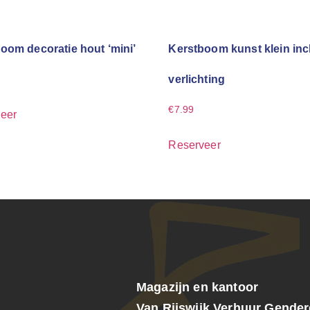
oom decoratie hout ‘mini’
Kerstboom kunst klein incl
verlichting
€
7.99
eer
Reserveer
Magazijn en kantoor
Van Rijswijk Verhuur Gende