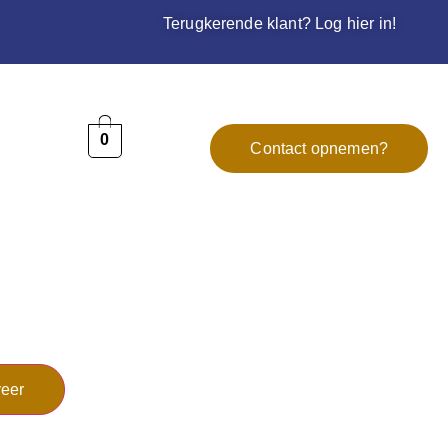
Terugkerende klant? Log hier in!
0
Contact opnemen?
eer