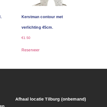
.
Kerstman contour met
verlichting 45cm.
€
1.50
Reserveer
Afhaal locatie Tilburg (onbemand)
ren