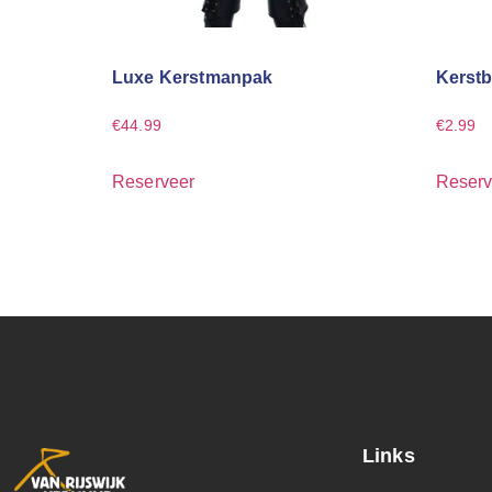
Luxe Kerstmanpak
Kerstb
€
44.99
€
2.99
Reserveer
Reserv
Links