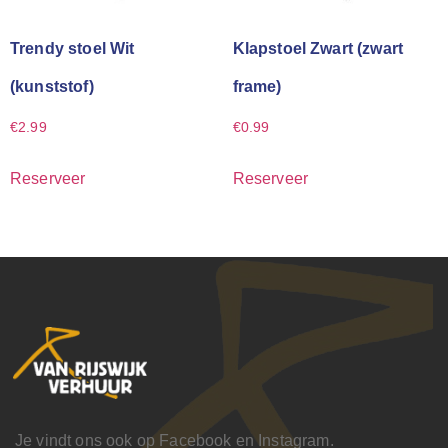
Trendy stoel Wit
Klapstoel Zwart (zwart
(kunststof)
frame)
€
2.99
€
0.99
Reserveer
Reserveer
Je vindt ons ook op Facebook en Instagram.