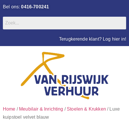
Bel ons:
0416-700241
Terugkerende klant? Log hier in!
Home
/
Meubilair & Inrichting
/
Stoelen & Krukken
/ Luxe
kuipstoel velvet blauw