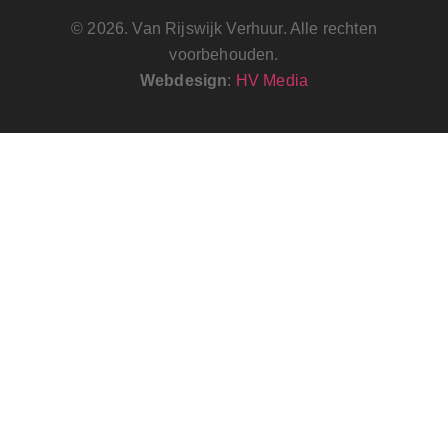
© 2026. Van Rijswijk Verhuur. Alle rechten
voorbehouden.
Webdesign
:
HV Media