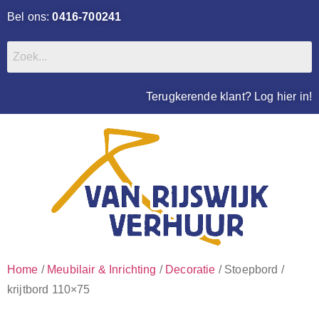
Bel ons:
0416-700241
Terugkerende klant? Log hier in!
Home
/
Meubilair & Inrichting
/
Decoratie
/ Stoepbord /
krijtbord 110×75