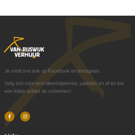
Je vindt ons ook op Facebook en Instagram.
Volg ons voor een sfeerimpressie, updates en af en toe
een kijkje achter de schermen!